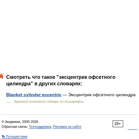
Смотреть что такое "эксцентрик офсетного
цилиндра" в других словарях:
Blanket cylinder eccentric
— Эксцентрик офсетного цилиндра
…
Краткий толковый словарь по полиграфии
© Академик, 2000-2026
18+
Обратная связь:
Техподдержка
,
Реклама на сайте
👣 Путешествия